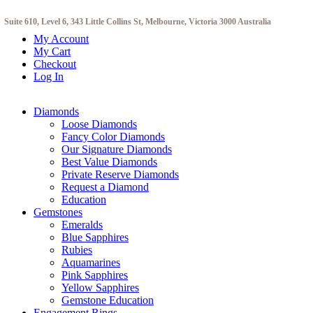
Suite 610, Level 6, 343 Little Collins St, Melbourne, Victoria 3000 Australia
My Account
My Cart
Checkout
Log In
Diamonds
Loose Diamonds
Fancy Color Diamonds
Our Signature Diamonds
Best Value Diamonds
Private Reserve Diamonds
Request a Diamond
Education
Gemstones
Emeralds
Blue Sapphires
Rubies
Aquamarines
Pink Sapphires
Yellow Sapphires
Gemstone Education
Engagement Rings