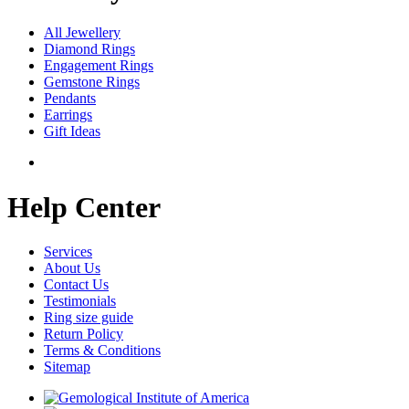
All Jewellery
Diamond Rings
Engagement Rings
Gemstone Rings
Pendants
Earrings
Gift Ideas
Help Center
Services
About Us
Contact Us
Testimonials
Ring size guide
Return Policy
Terms & Conditions
Sitemap