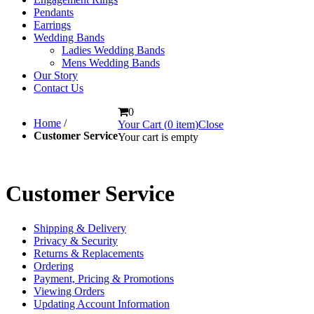
Pendants
Earrings
Wedding Bands
Ladies Wedding Bands
Mens Wedding Bands
Our Story
Contact Us
0
Home
/
Your Cart (
0
item
)
Close
Customer Service
Your cart is empty
Customer Service
Shipping & Delivery
Privacy & Security
Returns & Replacements
Ordering
Payment, Pricing & Promotions
Viewing Orders
Updating Account Information